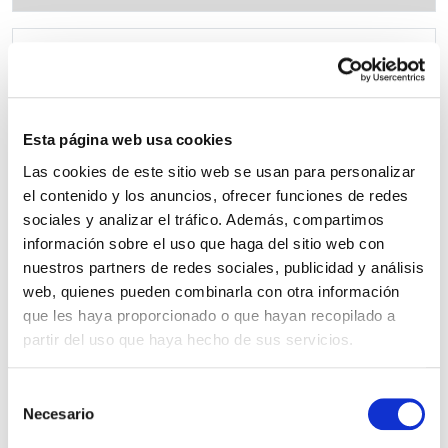
Il nostro guacamole piccante 200gr 96%
avocado
Esta página web usa cookies
Una patata dolce
Las cookies de este sitio web se usan para personalizar
4-6 code di gambero
el contenido y los anuncios, ofrecer funciones de redes
Coriandolo tritato
sociales y analizar el tráfico. Además, compartimos
información sobre el uso que haga del sitio web con
nuestros partners de redes sociales, publicidad y análisis
web, quienes pueden combinarla con otra información
PASSAGGI PER LA REALIZZAZIONE
que les haya proporcionado o que hayan recopilado a
DELLA RICETTA
partir del uso que haya hecho de sus servicios.
S
Necesario
e
Riscaldare il forno a 180º per 10 minuti.
l