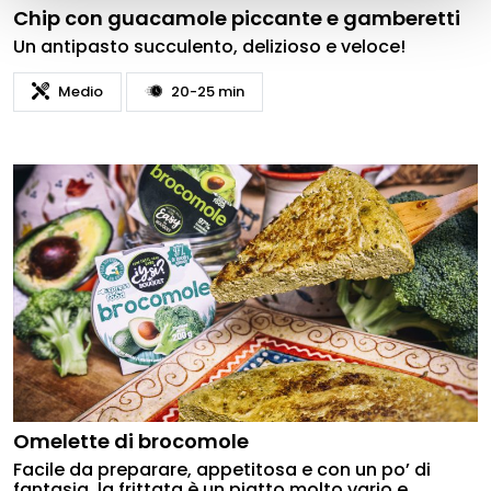
o
Chip con guacamole piccante e gamberetti
Un antipasto succulento, delizioso e veloce!
Medio
20-25 min
Omelette di brocomole
Facile da preparare, appetitosa e con un po’ di
fantasia, la frittata è un piatto molto vario e