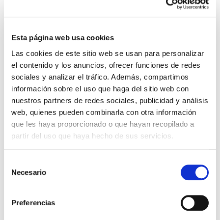
Guacamole e toast ai funghi
Possono salvare qualsiasi pasto della giornata,
dalla colazione alla cena, utilizzando
semplicemente le fette di pane avanzate.
Esta página web usa cookies
Proponiamo deliziosi toast con funghi e guacamole.
Las cookies de este sitio web se usan para personalizar
Facile
10-15 min
el contenido y los anuncios, ofrecer funciones de redes
sociales y analizar el tráfico. Además, compartimos
información sobre el uso que haga del sitio web con
nuestros partners de redes sociales, publicidad y análisis
web, quienes pueden combinarla con otra información
que les haya proporcionado o que hayan recopilado a
partir del uso que haya hecho de sus servicios.
S
Necesario
e
l
e
Preferencias
c
Insalata supervitaminica con guacamole