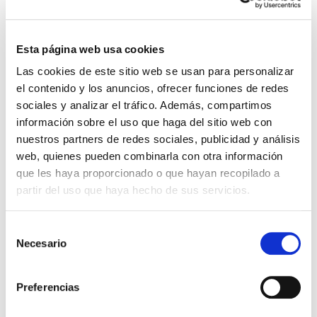
INGREDIENTI 4-6 PERSONE
Esta página web usa cookies
Las cookies de este sitio web se usan para personalizar
Il nostro brocomole 200gr 97% broccoli e
el contenido y los anuncios, ofrecer funciones de redes
avocado
sociales y analizar el tráfico. Además, compartimos
5 o 6 uova
información sobre el uso que haga del sitio web con
nuestros partners de redes sociales, publicidad y análisis
Sale fino a piacere
web, quienes pueden combinarla con otra información
que les haya proporcionado o que hayan recopilado a
partir del uso que haya hecho de sus servicios.
S
PASSAGGI PER LA REALIZZAZIONE
Necesario
e
DELLA RICETTA
l
e
Preferencias
c
c