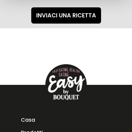
o
INVIACI UNA RICETTA
Casa