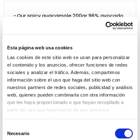
Our spicy guacamole 200gr 96% avocado
One sweet potato
4-6 shrimp tails
Chopped coriander
Esta página web usa cookies
Las cookies de este sitio web se usan para personalizar
el contenido y los anuncios, ofrecer funciones de redes
sociales y analizar el tráfico. Además, compartimos
información sobre el uso que haga del sitio web con
nuestros partners de redes sociales, publicidad y análisis
STEPS TO MAKE THE RECIPE
web, quienes pueden combinarla con otra información
que les haya proporcionado o que hayan recopilado a
partir del uso que haya hecho de sus servicios.
Heat the oven at 180º for 10 minutes.
S
Peel and slice sweet potato.
Necesario
e