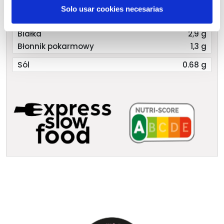
Węglowodany
4,5 g
i
Solo usar cookies necesarias
z czego cukry
1,2 g
e
n
Białka
2,9 g
t
Błonnik pokarmowy
1,3 g
o
Sól
0.68 g