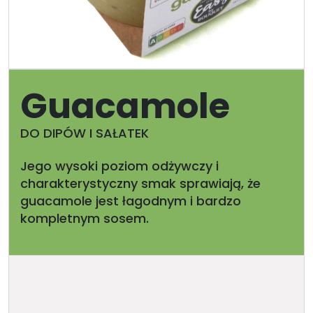
Guacamole
DO DIPÓW I SAŁATEK
Jego wysoki poziom odżywczy i
charakterystyczny smak sprawiają, że
guacamole jest łagodnym i bardzo
kompletnym sosem.