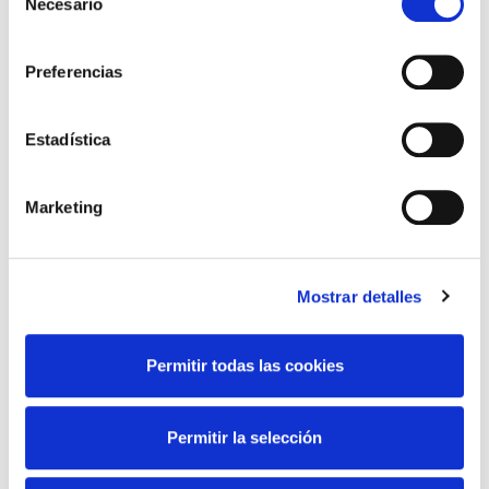
Necesario
e
l
e
Preferencias
c
c
i
Estadística
ó
n
Marketing
d
e
c
Mostrar detalles
o
n
Informacje żywieniowe (na 100 g)
s
Permitir todas las cookies
e
Wartość energetyczna
529 kJ/ 128 kcal
n
Tłuszcze
11 g
t
Permitir la selección
z czego nasycone
2,4 g
i
m