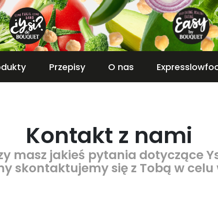
odukty
Przepisy
O nas
Expresslowfo
Kontakt z nami
zy masz jakieś pytania dotyczące Ys
my skontaktujemy się z Tobą w celu