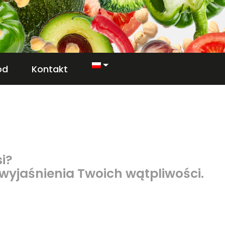
od
Kontakt
i?
 wyjaśnienia Twoich wątpliwości.