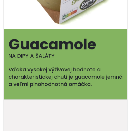
Guacamole
NA DIPY A ŠALÁTY
Vďaka vysokej výživovej hodnote a
charakteristickej chuti je guacamole jemná
a veľmi plnohodnotná omáčka.