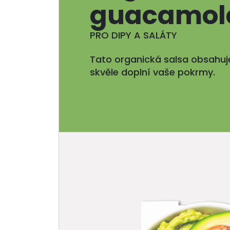
guacamol
PRO DIPY A SALÁTY
Tato organická salsa obsahuj
skvěle doplní vaše pokrmy.