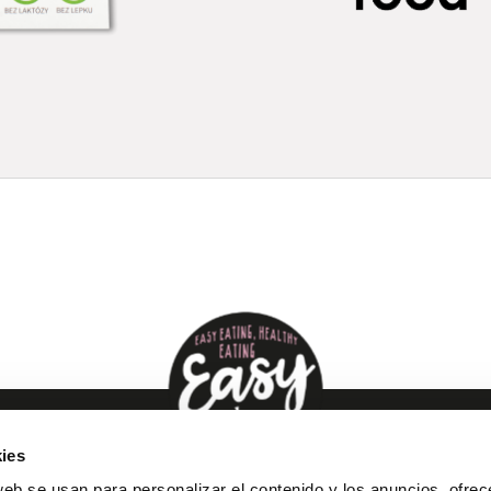
ies
web se usan para personalizar el contenido y los anuncios, ofrec