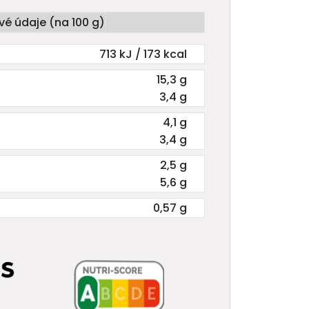
vé údaje (na 100 g)
713 kJ / 173 kcal
15,3 g
3,4 g
4,1 g
3,4 g
2,5 g
5,6 g
0,57 g