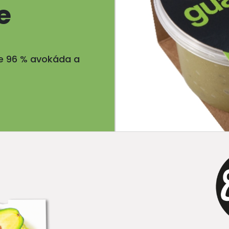
e
e 96 % avokáda a