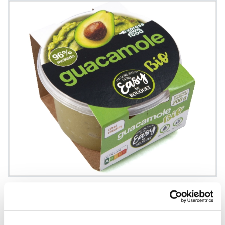
Organické guacamole
Tato organická salsa obsahuje 96 % avokáda a
skvěle doplní vaše pokrmy.