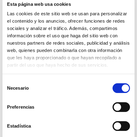
Esta página web usa cookies
Las cookies de este sitio web se usan para personalizar
el contenido y los anuncios, ofrecer funciones de redes
sociales y analizar el tráfico. Además, compartimos
información sobre el uso que haga del sitio web con
nuestros partners de redes sociales, publicidad y análisis
web, quienes pueden combinarla con otra información
que les haya proporcionado o que hayan recopilado a
partir del uso que haya hecho de sus servicios.
S
Necesario
e
l
e
Preferencias
c
c
Pikantní guacamole
i
Estadística
ó
Je to tu ostré! … a spoustu lásky… Nejste zvědaví?