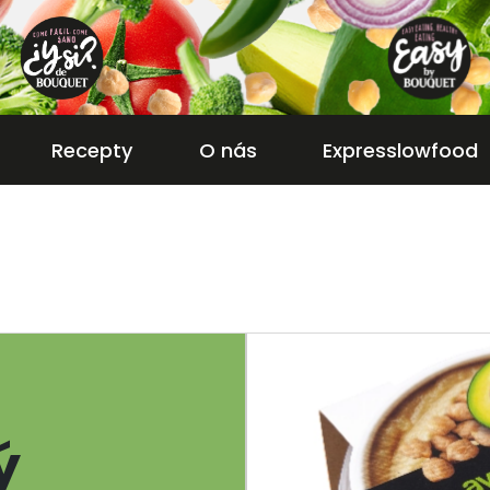
Recepty
O nás
Expresslowfood
ý