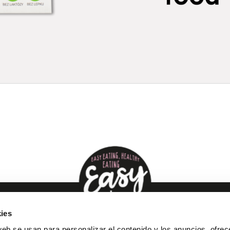
ies
web se usan para personalizar el contenido y los anuncios, ofrec