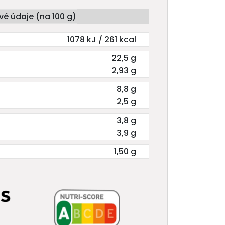
vé údaje (na 100 g)
1078 kJ / 261 kcal
22,5 g
2,93 g
8,8 g
2,5 g
3,8 g
3,9 g
1,50 g