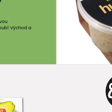
vou
oubí Východ a