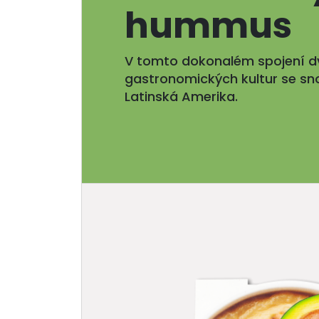
hummus
V tomto dokonalém spojení d
gastronomických kultur se sn
Latinská Amerika.